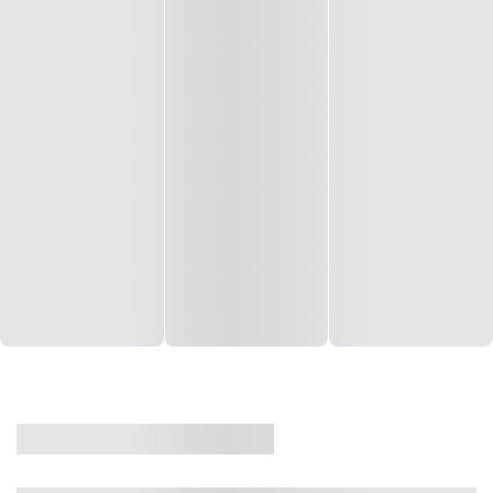
CASA
VENDA
CÓD: 19327