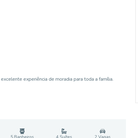
excelente experiência de moradia para toda a família.
5
Banheiro
s
4
Suíte
s
2
Vaga
s