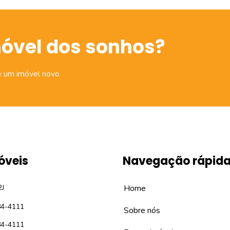
móvel dos sonhos?
e um imóvel novo
óveis
Navegação rápid
2J
Home
84-4111
Sobre nós
84-4111