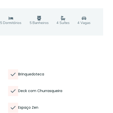
5
Dormitório
s
5
Banheiro
s
4
Suíte
s
4
Vaga
s
Brinquedoteca
Deck com Churrasqueira
Espaço Zen