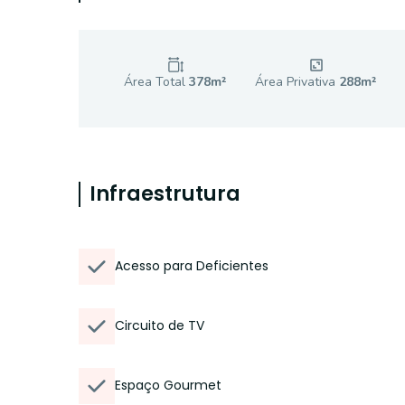
Área Total
378
m²
Área Privativa
288
m²
Infraestrutura
Acesso para Deficientes
Circuito de TV
Espaço Gourmet