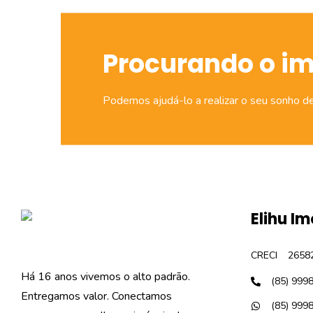
Procurando o i
Podemos ajudá-lo a realizar o seu sonho d
Elihu Im
CRECI
2658
Há 16 anos vivemos o alto padrão.
(85) 999
Entregamos valor. Conectamos
(85) 999