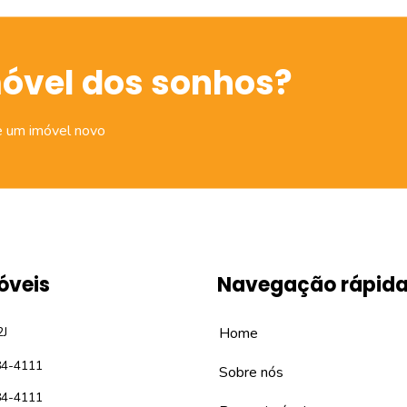
móvel dos sonhos?
e um imóvel novo
óveis
Navegação rápid
2J
Home
84-4111
Sobre nós
84-4111