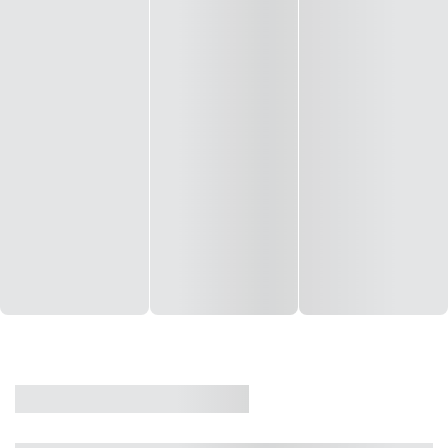
CASA
VENDA
CÓD: 19327