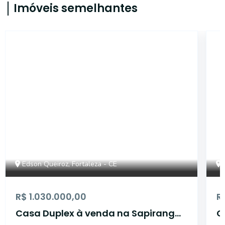
Imóveis semelhantes
IMB1383
Edson Queiroz, Fortaleza - CE
R$ 1.030.000,00
R
Casa Duplex à venda na Sapiranga |
C
300 m² | 5 suítes | 6 banheiros | 4
c