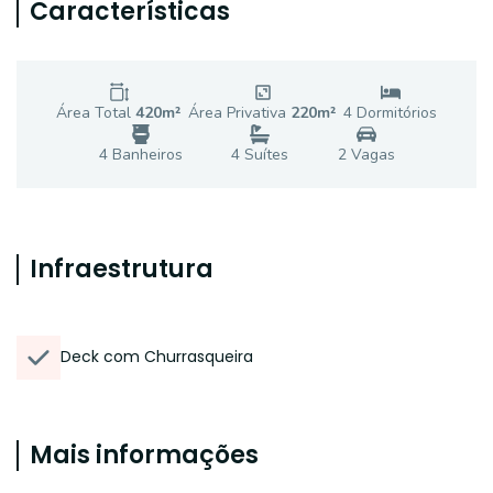
Características
Área Total
420
m²
Área Privativa
220
m²
4
Dormitório
s
4
Banheiro
s
4
Suíte
s
2
Vaga
s
Infraestrutura
Deck com Churrasqueira
Mais informações