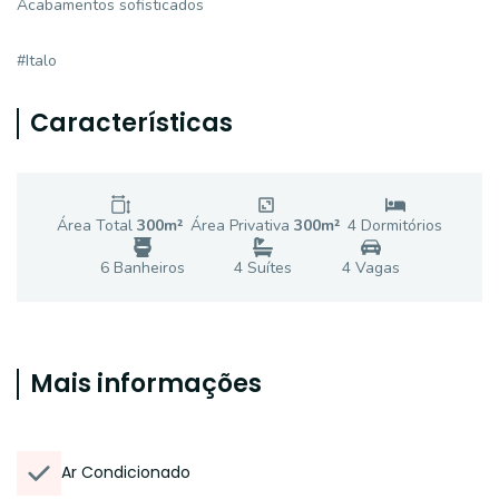
Acabamentos sofisticados
#Italo
Características
Área Total
300
m²
Área Privativa
300
m²
4
Dormitório
s
6
Banheiro
s
4
Suíte
s
4
Vaga
s
Mais informações
Ar Condicionado