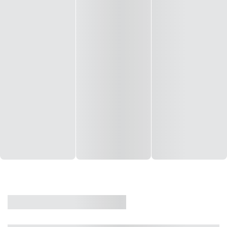
CASA
VENDA
CÓD: 19327