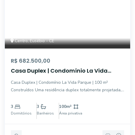
Centro, Eusébio - CE
R$ 682.500,00
Casa Duplex | Condomínio La Vida
Parque | 100 m² Construídos
Casa Duplex | Condomínio La Vida Parque | 100 m²
Construídos Uma residência duplex totalmente projetada,
mobiliada e pronta para morar, ideal para quem busca
conforto, praticidade e funcionalidade. Com ambientes
3
3
100
m²
bem distribuídos, decoração contemporâne
Dormitórios
Banheiros
Área privativa