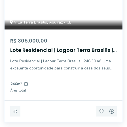
Villa Terra Brasilis, Aquiraz - CE
R$ 305.000,00
Lote Residencial | Lagoar Terra Brasilis |
246,30 m²
Lote Residencial | Lagoar Terra Brasilis | 246,30 m² Uma
excelente oportunidade para construir a casa dos seus
sonhos em um dos empreendimentos mais promissores da
região. Com localização privilegiada dentro do condomínio,
246
m²
este lote reúne praticidade,
Área total