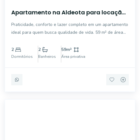
Apartamento na Aldeota para locação
com 2 quartos e lazer completo
Praticidade, conforto e lazer completo em um apartamento
ideal para quem busca qualidade de vida. 59 m² de área
privativa 2 quartos, sendo 1 suíte com varanda Sala de
estar e jantar Varanda Lavabo 2 vagas de garagem Entre
2
2
59
m²
em contato para ma
Dormitórios
Banheiros
Área privativa
IMB1129