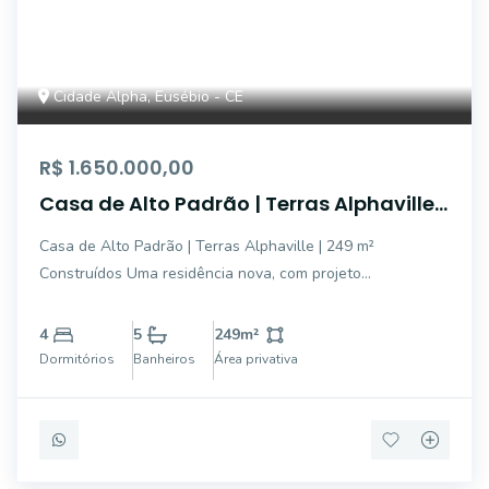
Cidade Alpha, Eusébio - CE
R$ 1.650.000,00
Casa de Alto Padrão | Terras Alphaville |
249 m² Construídos
Casa de Alto Padrão | Terras Alphaville | 249 m²
Construídos Uma residência nova, com projeto
contemporâneo e excelente localização na rua da praça
do Terras Alphaville. Com ambientes amplos,
4
5
249
m²
acabamentos de qualidade e uma estrutura completa, o
Dormitórios
Banheiros
Área privativa
imóvel