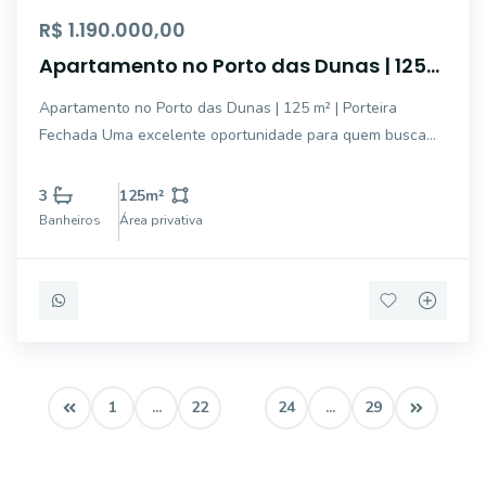
R$ 1.190.000,00
Apartamento no Porto das Dunas | 125
m² | Porteira Fechada
Apartamento no Porto das Dunas | 125 m² | Porteira
Fechada Uma excelente oportunidade para quem busca
conforto, exclusividade e qualidade de vida em um dos
condomínios mais agradáveis e familiares do Porto das
3
125
m²
Dunas. O imóvel combina ventilação privile
Banheiros
Área privativa
1
...
22
23
24
...
29