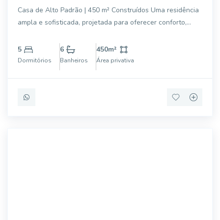
Construídos
Casa de Alto Padrão | 450 m² Construídos Uma residência
ampla e sofisticada, projetada para oferecer conforto,
integração e funcionalidade em cada ambiente. Com
excelente distribuição dos espaços e uma área de lazer
5
6
450
m²
privativa, o imóvel é ideal para que
Dormitórios
Banheiros
Área privativa
IMB2034