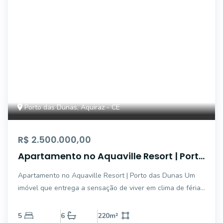
Porto das Dunas, Aquiraz - CE
R$ 2.500.000,00
Apartamento no Aquaville Resort | Porto
das Dunas
Apartamento no Aquaville Resort | Porto das Dunas Um
imóvel que entrega a sensação de viver em clima de férias
o ano inteiro, com integração total à natureza, lazer
completo e uma localização privilegiada no litoral
5
6
220
m²