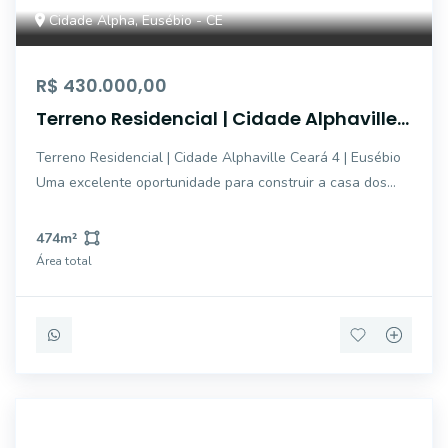
Cidade Alpha, Eusébio - CE
R$ 430.000,00
Terreno Residencial | Cidade Alphaville
Ceará 4 | Eusébio
Terreno Residencial | Cidade Alphaville Ceará 4 | Eusébio
Uma excelente oportunidade para construir a casa dos
seus sonhos em um dos condomínios mais valorizados do
Eusébio. Localizado no Cidade Alphaville Ceará 4, o
474
m²
terreno está inserido em um empreen
Área total
IMB1972