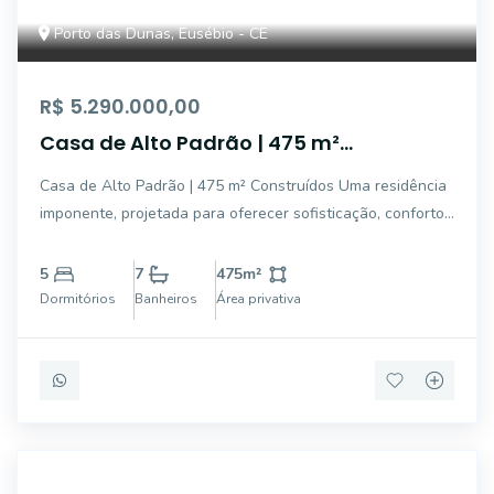
Porto das Dunas, Eusébio - CE
R$ 5.290.000,00
Casa de Alto Padrão | 475 m²
Construídos
Casa de Alto Padrão | 475 m² Construídos Uma residência
imponente, projetada para oferecer sofisticação, conforto
e exclusividade em cada ambiente. Com amplas áreas
sociais, espaços integrados e uma estrutura completa de
5
7
475
m²
lazer e bem-estar, o imóvel pro
Dormitórios
Banheiros
Área privativa
IMB2050