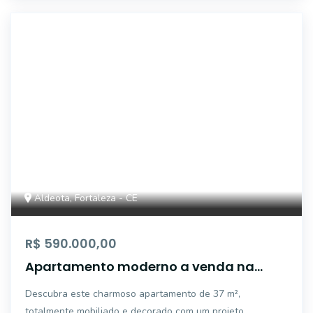
IMB1142
Aldeota, Fortaleza - CE
R$ 590.000,00
Apartamento moderno a venda na
Aldeota - 37 m² - porteira fechada
Descubra este charmoso apartamento de 37 m²,
totalmente mobiliado e decorado com um projeto