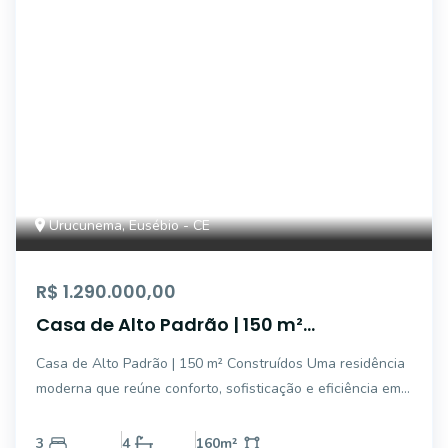
Urucunema, Eusébio - CE
R$ 1.290.000,00
Casa de Alto Padrão | 150 m²
Construídos
Casa de Alto Padrão | 150 m² Construídos Uma residência
moderna que reúne conforto, sofisticação e eficiência em
um projeto pensado para oferecer qualidade de vida e
praticidade. Localizada em um dos condomínios mais
3
4
160
m²