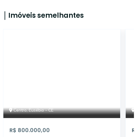
Imóveis semelhantes
IMB2136
Centro, Eusébio - CE
R$ 800.000,00
R