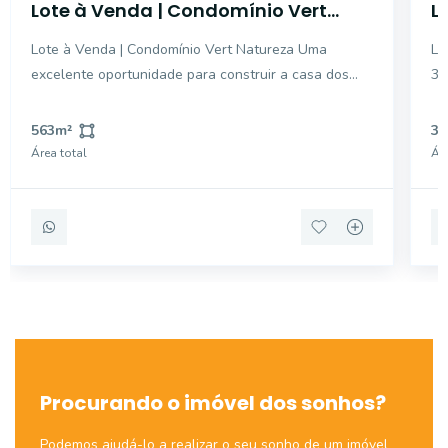
Lote à Venda | Condomínio Vert
L
Natureza
Lote à Venda | Condomínio Vert Natureza Uma
Lot
excelente oportunidade para construir a casa dos
36
seus sonhos em um condomínio que une segurança,
Ve
tranquilidade e contato com a natureza. Localizado
re
563
m²
36
em uma região valorizada, o lote oferece o espaço
Área total
Áre
ideal para
Procurando o imóvel dos sonhos?
Podemos ajudá-lo a realizar o seu sonho de um imóvel