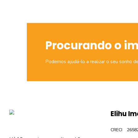
Procurando o i
Podemos ajudá-lo a realizar o seu sonho d
Elihu Im
CRECI
2658