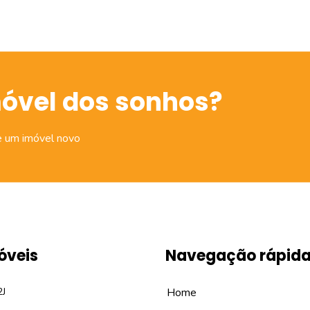
móvel dos sonhos?
e um imóvel novo
óveis
Navegação rápid
2J
Home