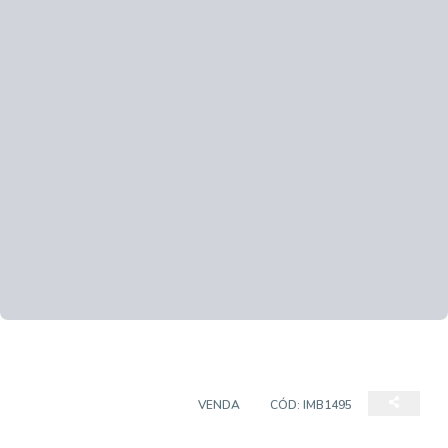
CASA EM CONDOMÍNIO
VENDA
CÓD:
IMB1495