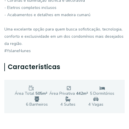
- Cortinas e iluminação técnica e decorativa
- Eletros completos inclusos
- Acabamentos e detalhes em madeira cumarú
Uma excelente opção para quem busca sofisticação, tecnologia,
conforto e exclusividade em um dos condomínios mais desejados
da região.
#YslaneNunes
Características
Área Total
505
m²
Área Privativa
442
m²
5
Dormitório
s
6
Banheiro
s
4
Suíte
s
4
Vaga
s