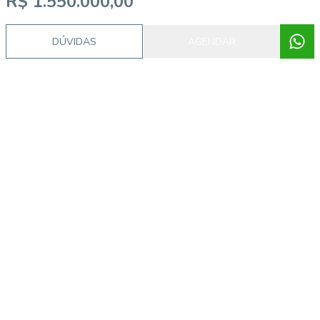
R$ 1.550.000,00
DÚVIDAS
AGENDAR
Imóveis semelhantes
IMB1661