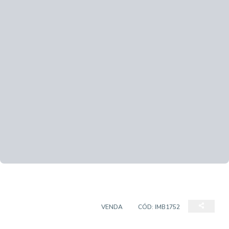
CASA EM CONDOMÍNIO
VENDA
CÓD:
IMB1752