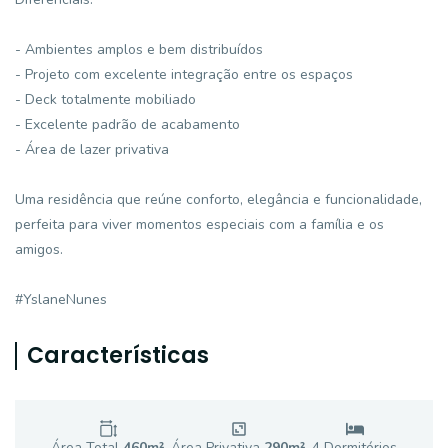
- Ambientes amplos e bem distribuídos
- Projeto com excelente integração entre os espaços
- Deck totalmente mobiliado
- Excelente padrão de acabamento
- Área de lazer privativa
Uma residência que reúne conforto, elegância e funcionalidade,
perfeita para viver momentos especiais com a família e os
amigos.
#YslaneNunes
Características
Área Total
460
m²
Área Privativa
290
m²
4
Dormitório
s