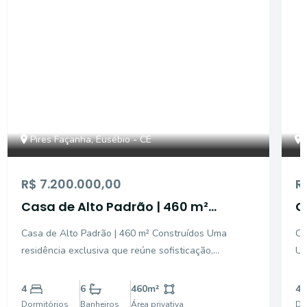
Pires Façanha, Eusébio - CE
R$ 7.200.000,00
R
Casa de Alto Padrão | 460 m²
C
Construídos
A
Casa de Alto Padrão | 460 m² Construídos Uma
Ca
residência exclusiva que reúne sofisticação,
Um
tecnologia e conforto em um projeto cuidadosamente
pr
planejado. Com ambientes amplos, excelente
pr
4
6
460
m²
4
distribuição dos espaços e acabamentos premium, o
ba
Dormitórios
Banheiros
Área privativa
Do