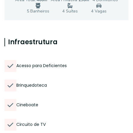
5
Banheiro
s
4
Suíte
s
4
Vaga
s
Infraestrutura
Acesso para Deficientes
Brinquedoteca
Cineboate
Circuito de TV