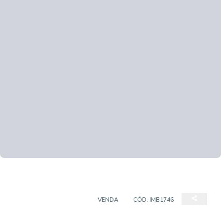
CASA EM CONDOMÍNIO
VENDA
CÓD:
IMB1746