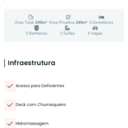
Área Total
300
m²
Área Privativa
249
m²
3
Dormitório
s
5
Banheiro
s
3
Suíte
s
4
Vaga
s
Infraestrutura
Acesso para Deficientes
Deck com Churrasqueira
Hidromassagem