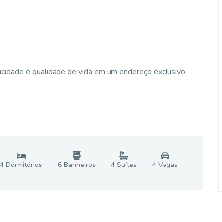
ticidade e qualidade de vida em um endereço exclusivo
4
Dormitório
s
6
Banheiro
s
4
Suíte
s
4
Vaga
s