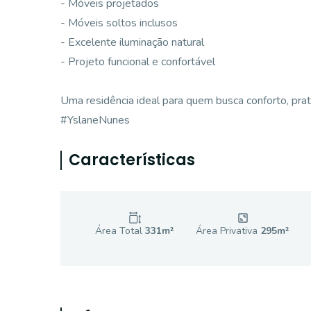
- Móveis projetados
- Móveis soltos inclusos
- Excelente iluminação natural
- Projeto funcional e confortável
Uma residência ideal para quem busca conforto, pra
#YslaneNunes
Características
Área Total
331
m²
Área Privativa
295
m²