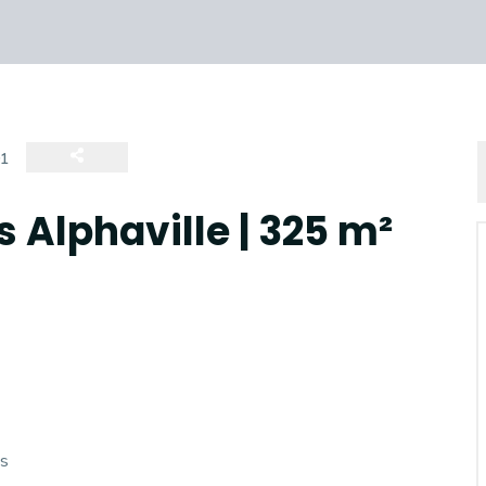
91
s Alphaville | 325 m²
os