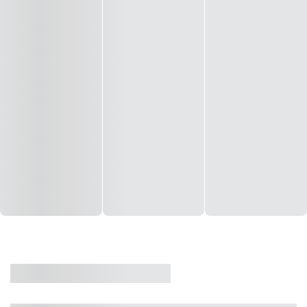
CASA
VENDA
CÓD: 19327