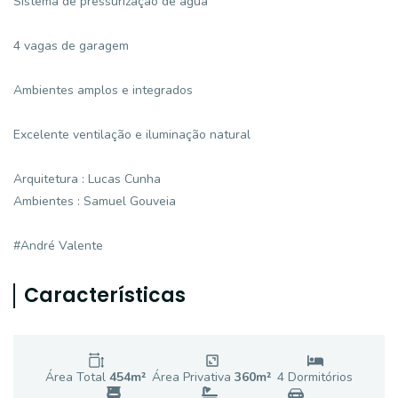
Sistema de pressurização de água
4 vagas de garagem
Ambientes amplos e integrados
Excelente ventilação e iluminação natural
Arquitetura : Lucas Cunha
Ambientes : Samuel Gouveia
#André Valente
Características
Área Total
454
m²
Área Privativa
360
m²
4
Dormitório
s