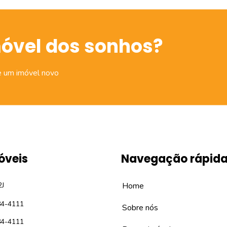
móvel dos sonhos?
e um imóvel novo
óveis
Navegação rápid
2J
Home
84-4111
Sobre nós
84-4111