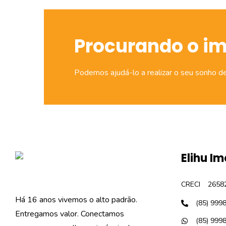
Procurando o i
Podemos ajudá-lo a realizar o seu sonho d
Elihu Im
CRECI
2658
Há 16 anos vivemos o alto padrão.
(85) 999
Entregamos valor. Conectamos
(85) 999