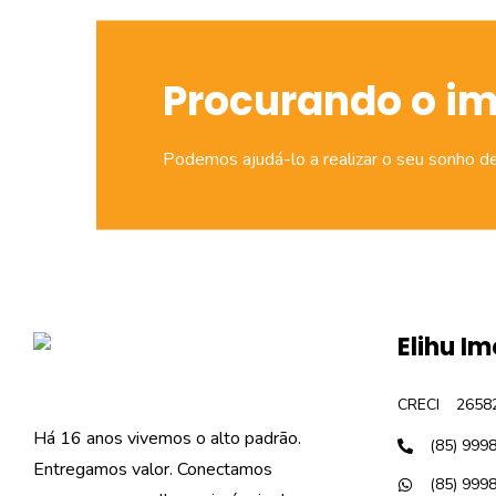
Procurando o i
Podemos ajudá-lo a realizar o seu sonho d
Elihu Im
CRECI
2658
Há 16 anos vivemos o alto padrão.
(85) 999
Entregamos valor. Conectamos
(85) 999