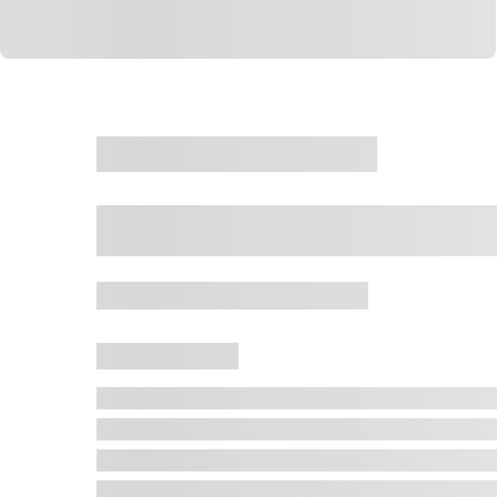
CASA
VENDA
CÓD: 19327
Casa 5 Dormitórios 
Jurerê Internacional, Florianópolis - SC