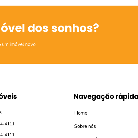
móvel dos sonhos?
e um imóvel novo
óveis
Navegação rápid
2J
Home
84-4111
Sobre nós
84-4111