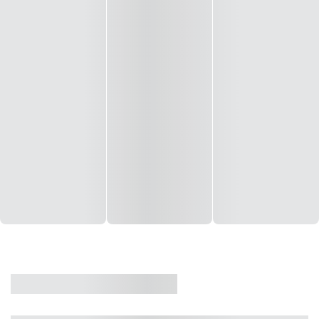
CASA
VENDA
CÓD: 19327