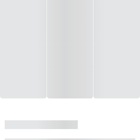
CASA
VENDA
CÓD: 19327