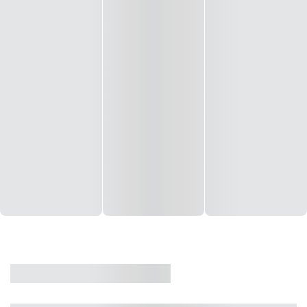
CASA
VENDA
CÓD: 19327