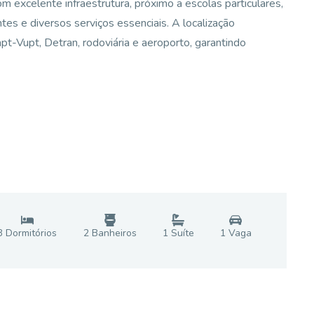
m excelente infraestrutura, próximo a escolas particulares,
ntes e diversos serviços essenciais. A localização
pt-Vupt, Detran, rodoviária e aeroporto, garantindo
3
Dormitório
s
2
Banheiro
s
1
Suíte
1
Vaga