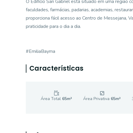
O Edifício San Gabriel está situado em uma região co
faculdades, farmácias, padarias, academias, restaura
proporciona fácil acesso ao Centro de Messejana, Va
praticidade para o dia a dia.
#EmiliaBayma
Características
Área Total
65
m²
Área Privativa
65
m²