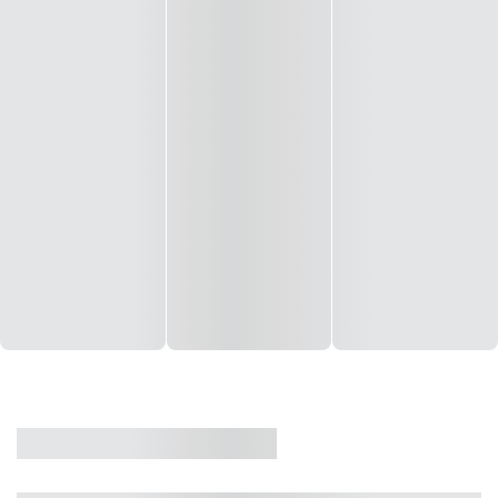
CASA
VENDA
CÓD: 19327