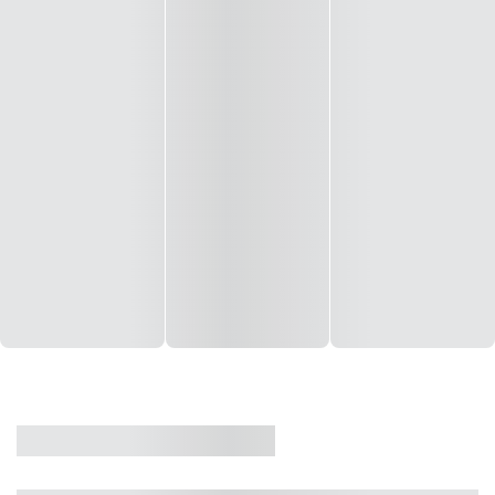
CASA
VENDA
CÓD: 19327