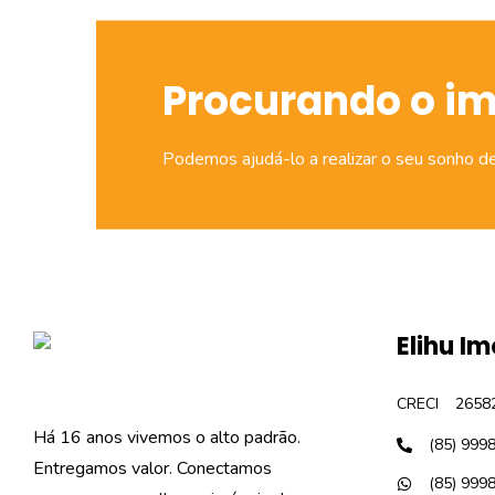
Procurando o i
Podemos ajudá-lo a realizar o seu sonho d
Elihu Im
CRECI
2658
Há 16 anos vivemos o alto padrão.
(85) 999
Entregamos valor. Conectamos
(85) 999