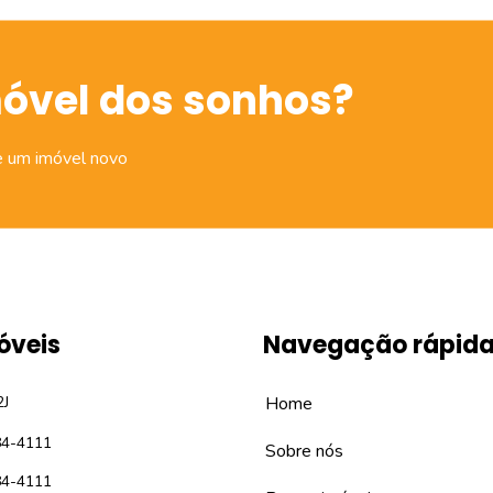
móvel dos sonhos?
e um imóvel novo
óveis
Navegação rápid
2J
Home
84-4111
Sobre nós
84-4111