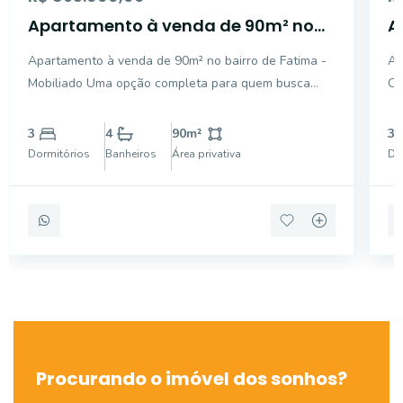
Apartamento à venda de 90m² no
A
bairro de Fatima - Mobiliado
F
Apartamento à venda de 90m² no bairro de Fatima -
Ap
Mobiliado Uma opção completa para quem busca
Olimp
morar com conforto, praticidade e acesso facilitado a
Quar
tudo que a região oferece.
Coxi
3
4
90
m²
3
Dormitórios
Banheiros
Área privativa
Do
Procurando o imóvel dos sonhos?