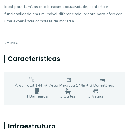
Ideal para famílias que buscam exclusividade, conforto e
funcionalidade em um imóvel diferenciado, pronto para oferecer
uma experiência completa de moradia.
#Herica
Características
Área Total
144
m²
Área Privativa
144
m²
3
Dormitório
s
4
Banheiro
s
3
Suíte
s
3
Vaga
s
Infraestrutura