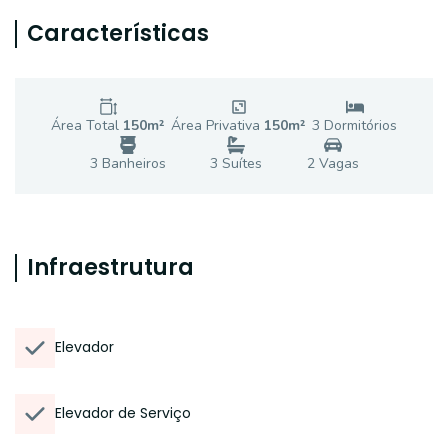
Características
Área Total
150
m²
Área Privativa
150
m²
3
Dormitório
s
3
Banheiro
s
3
Suíte
s
2
Vaga
s
Infraestrutura
Elevador
Elevador de Serviço