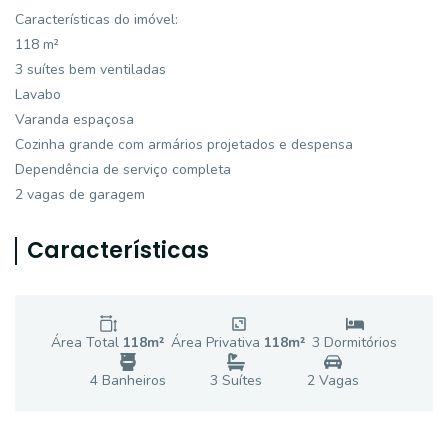
Características do imóvel:
118 m²
3 suítes bem ventiladas
Lavabo
Varanda espaçosa
Cozinha grande com armários projetados e despensa
Dependência de serviço completa
2 vagas de garagem
Características
Área Total
118
m²
Área Privativa
118
m²
3
Dormitório
s
4
Banheiro
s
3
Suíte
s
2
Vaga
s