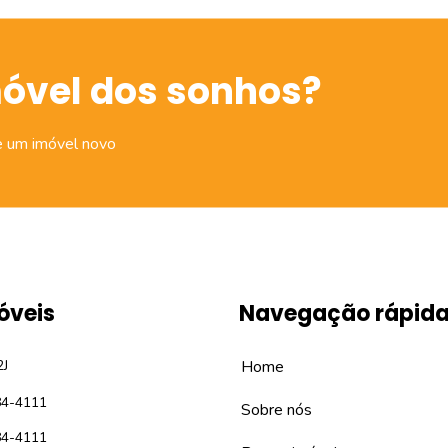
móvel dos sonhos?
e um imóvel novo
óveis
Navegação rápid
2J
Home
84-4111
Sobre nós
84-4111