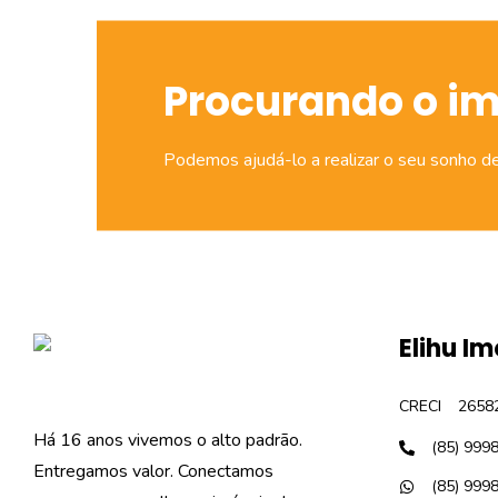
Procurando o i
Podemos ajudá-lo a realizar o seu sonho d
Elihu Im
CRECI
2658
Há 16 anos vivemos o alto padrão.
(85) 999
Entregamos valor. Conectamos
(85) 999