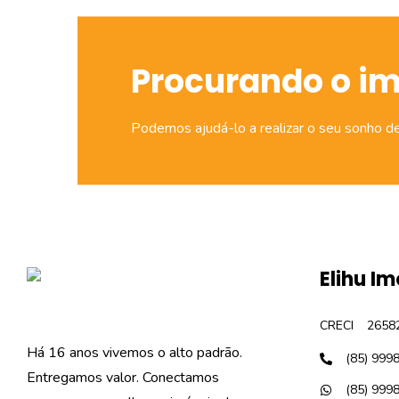
Procurando o i
Podemos ajudá-lo a realizar o seu sonho d
Elihu Im
CRECI
2658
Há 16 anos vivemos o alto padrão.
(85) 999
Entregamos valor. Conectamos
(85) 999