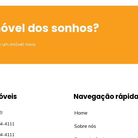
móvel dos sonhos?
e um imóvel novo
óveis
Navegação rápid
2J
Home
84-4111
Sobre nós
84-4111