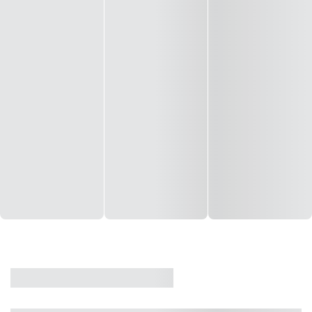
CASA
VENDA
CÓD: 19327